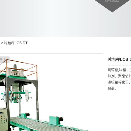
> 吨包秤LCS-DT
吨包秤LCS-
放大
葡萄糖,味精、
加剂、聚酯切
漂粉精等化工
包装。