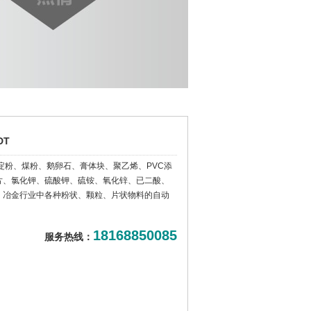
DT
淀粉、煤粉、鹅卵石、膏体块、聚乙烯、PVC添
片、氯化钾、硫酸钾、硫铵、氧化锌、已二酸、
、冶金行业中各种粉状、颗粒、片状物料的自动
18168850085
服务热线：